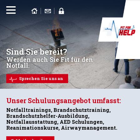
Sind Sie bereit?
Werden auch Sie Fit für den
Notfall.
Sprechen Sie uns an
Unser Schulungsangebot umfasst:
Notfalltrainings, Brandschutztraining,
Brandschutzhelfer-Ausbildung,
Notfallausstattung, AED Schulungen,
Reanimationskurse, Airwaymanagement.